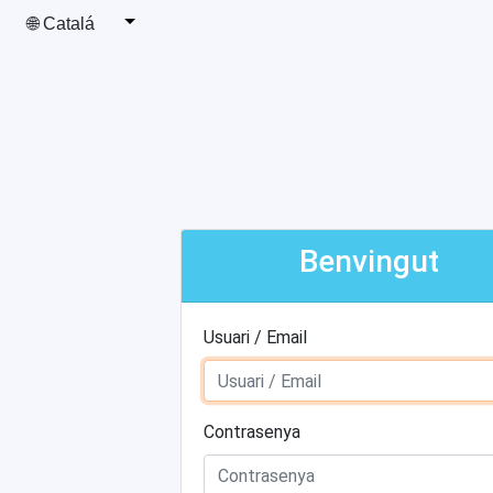
🌐 Catalá
Benvingut
Usuari / Email
Contrasenya